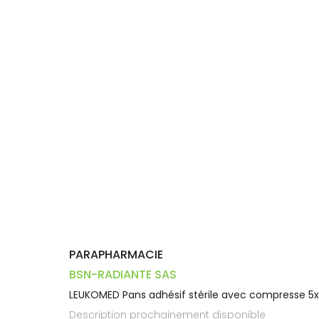
Trousse à
alimentaires
CHEVEUX
VOTRE
pharmacie
PHARMACIES
APPLICATION
Dispositifs
Cheveux
DE GARDE
DE SANTÉ
médicaux
Corps
Homme
Solaire
Visage
PARAPHARMACIE
BSN-RADIANTE SAS
LEUKOMED Pans adhésif stérile avec compresse 5
Description prochainement disponible