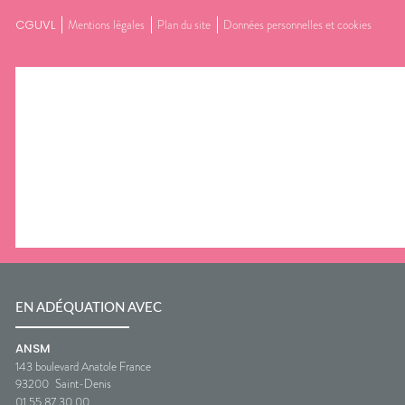
CGUVL
Mentions légales
Plan du site
Données personnelles et cookies
EN ADÉQUATION AVEC
ANSM
143 boulevard Anatole France
93200
Saint-Denis
01 55 87 30 00