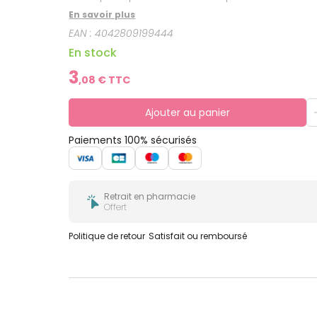
En savoir plus
EAN :
4042809199444
En stock
3
,
08
€ TTC
Ajouter au panier
Paiements 100% sécurisés
Retrait en pharmacie
Offert
Politique de retour
Satisfait ou remboursé