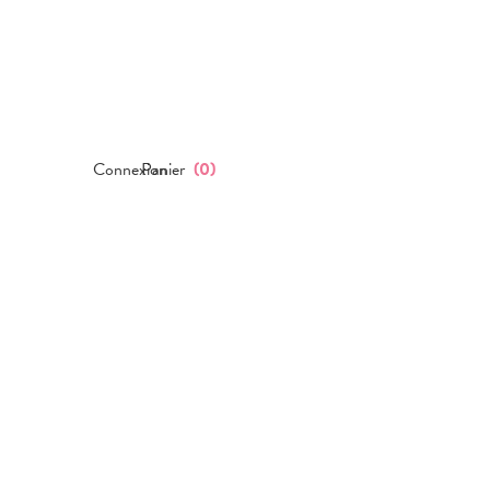
Connexion
Panier
(
0
)