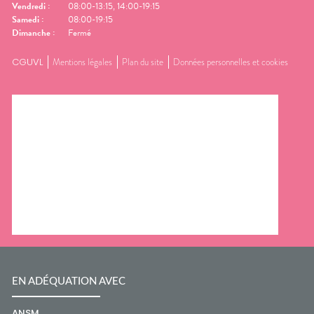
Vendredi
:
08:00-13:15, 14:00-19:15
Samedi
:
08:00-19:15
Dimanche
:
Fermé
CGUVL
Mentions légales
Plan du site
Données personnelles et cookies
EN ADÉQUATION AVEC
ANSM