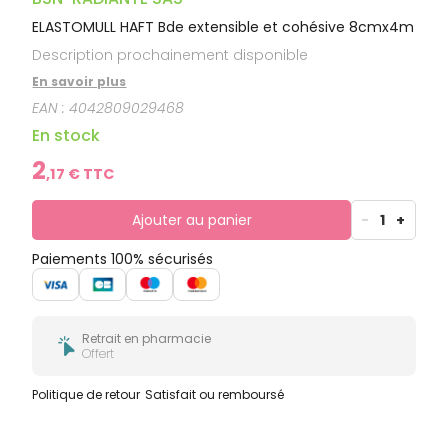
ELASTOMULL HAFT Bde extensible et cohésive 8cmx4m
Description prochainement disponible
En savoir plus
EAN :
4042809029468
En stock
2
,
17
€ TTC
Ajouter au panier
-
1
+
Paiements 100% sécurisés
Retrait en pharmacie
Offert
Politique de retour
Satisfait ou remboursé