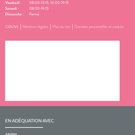
Vendredi
:
08:00-13:15, 14:00-19:15
Samedi
:
08:00-19:15
Dimanche
:
Fermé
CGUVL
Mentions légales
Plan du site
Données personnelles et cookies
EN ADÉQUATION AVEC
ANSM