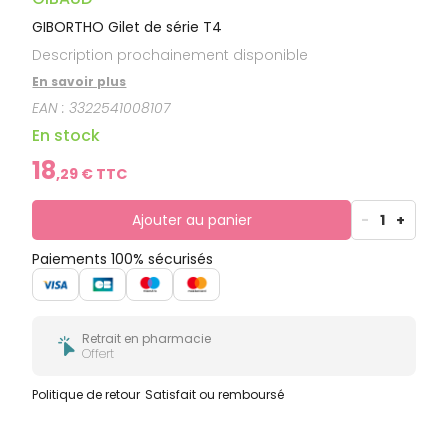
GIBORTHO Gilet de série T4
Description prochainement disponible
En savoir plus
EAN :
3322541008107
En stock
18
,
29
€ TTC
Ajouter au panier
-
1
+
Paiements 100% sécurisés
Retrait en pharmacie
Offert
Politique de retour
Satisfait ou remboursé