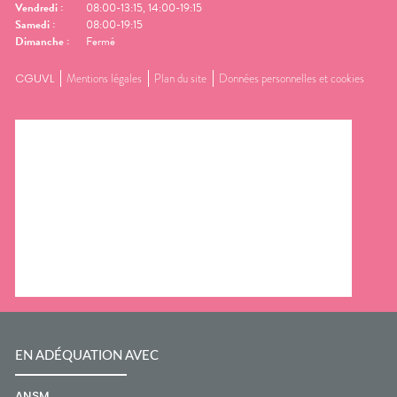
Vendredi
:
08:00-13:15, 14:00-19:15
Samedi
:
08:00-19:15
Dimanche
:
Fermé
CGUVL
Mentions légales
Plan du site
Données personnelles et cookies
EN ADÉQUATION AVEC
ANSM