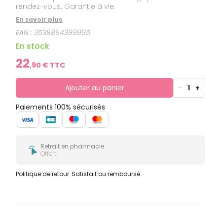
rendez-vous. Garantie à vie.
En savoir plus
EAN :
3538894399995
En stock
22
,
90
€ TTC
Ajouter au panier
-
1
+
Paiements 100% sécurisés
Retrait en pharmacie
Offert
Politique de retour
Satisfait ou remboursé