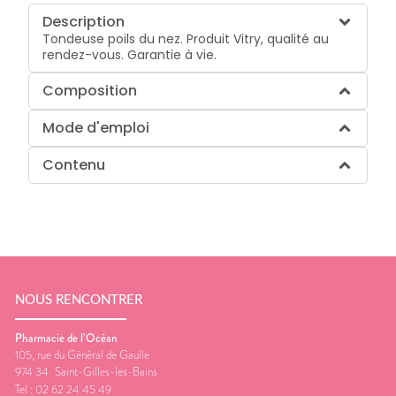
Description
Tondeuse poils du nez. Produit Vitry, qualité au
rendez-vous. Garantie à vie.
Composition
Mode d'emploi
Contenu
NOUS RENCONTRER
Pharmacie de l’Océan
105, rue du Général de Gaulle
974 34
Saint-Gilles-les-Bains
Tel :
02 62 24 45 49