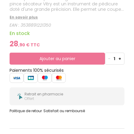
pince sécateur Vitry est un instrument de pédicure
doté d'une grande précision. Elle permet une coupe
des ongles net, même lorsque ceux-ci sont très
En savoir plus
épais. Made in France. Garantie à vie
EAN :
3538891221350
En stock
28
,
90
€ TTC
Ajouter au panier
-
1
+
Paiements 100% sécurisés
Retrait en pharmacie
Offert
Politique de retour
Satisfait ou remboursé