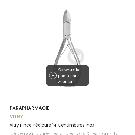
Trousse à
alimentaires
CHEVEUX
VOTRE
pharmacie
PHARMACIES
APPLICATION
Dispositifs
Cheveux
DE GARDE
DE SANTÉ
médicaux
Corps
Homme
Solaire
Visage
Survolez la
photo pour
zoomer
PARAPHARMACIE
VITRY
Vitry Pince Pédicure 14 Centimètres Inox
Idéale pour couper les ongles forts & résistants. La