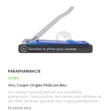
Trousse à
alimentaires
CHEVEUX
VOTRE
pharmacie
PHARMACIES
APPLICATION
Dispositifs
Cheveux
DE GARDE
DE SANTÉ
médicaux
Corps
Homme
Solaire
Visage
Survolez la photo pour zoomer
PARAPHARMACIE
VITRY
Vitry Coupe-Ongles Pédicure Bleu
Son design exclusif permet une excellente
préhension. L'association des lames bien affûtées et
de l'effet de levier garantit une coupe parfaitement
nette et précise. Récupérateur à ongles intégré.
En savoir plus
Garantie à vie