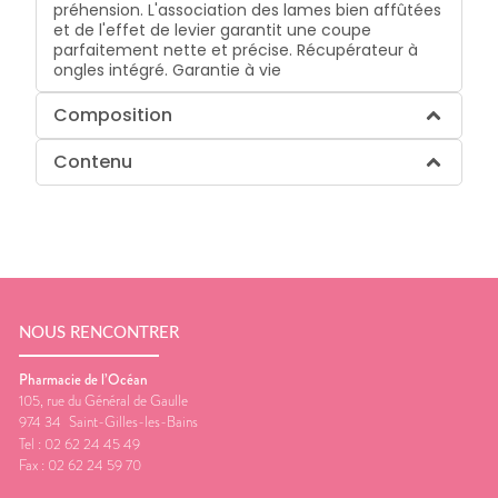
préhension. L'association des lames bien affûtées
et de l'effet de levier garantit une coupe
parfaitement nette et précise. Récupérateur à
ongles intégré. Garantie à vie
Composition
Contenu
NOUS RENCONTRER
Pharmacie de l’Océan
105, rue du Général de Gaulle
974 34
Saint-Gilles-les-Bains
Tel :
02 62 24 45 49
Fax :
02 62 24 59 70