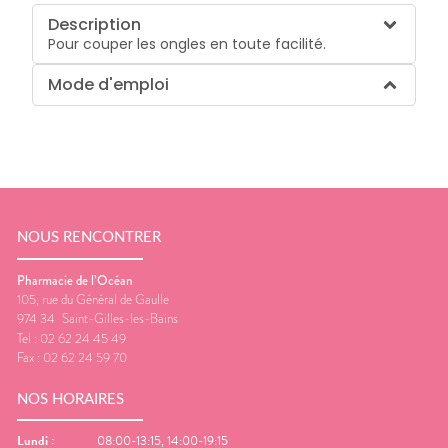
Description
Pour couper les ongles en toute facilité.
Mode d'emploi
NOUS RENCONTRER
Pharmacie de l’Océan
105, rue du Général de Gaulle
974 34
Saint-Gilles-les-Bains
Tel :
02 62 24 45 49
Fax :
02 62 24 59 70
NOS HORAIRES
Lundi
:
08:00-13:15, 14:00-19:15