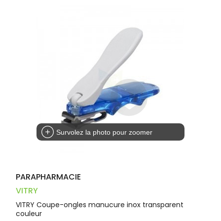
Trousse à
alimentaires
CHEVEUX
VOTRE
pharmacie
PHARMACIES
APPLICATION
Dispositifs
Cheveux
DE GARDE
DE SANTÉ
médicaux
Corps
Homme
Solaire
Visage
Survolez la photo pour zoomer
PARAPHARMACIE
VITRY
VITRY Coupe-ongles manucure inox transparent
couleur