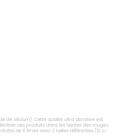
de silicium). Cette qualité ultra abrasive est
 décliner ses produits dans les teintes des rouges
 Botte de 6 limes avec 2 tailles différentes (12 ou
s sont lavables et disposent de différents grains