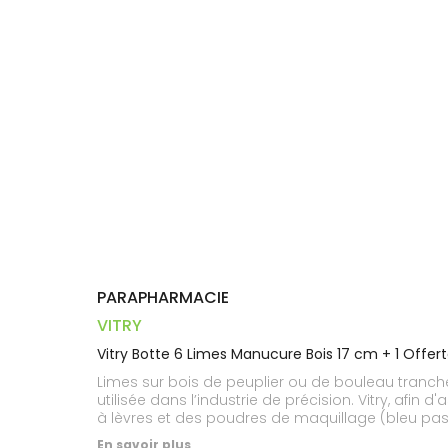
Trousse à
alimentaires
CHEVEUX
VOTRE
pharmacie
PHARMACIES
APPLICATION
Dispositifs
Cheveux
DE GARDE
DE SANTÉ
médicaux
Corps
Homme
Solaire
Visage
PARAPHARMACIE
VITRY
Vitry Botte 6 Limes Manucure Bois 17 cm + 1 Offert
Limes sur bois de peuplier ou de bouleau tranché
utilisée dans l’industrie de précision. Vitry, af
à lèvres et des poudres de maquillage (bleu pastel,
17 cm). Il existe une nuance plus large principale
En savoir plus