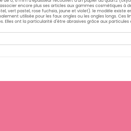
é de 0, 6 mm d'épaisseur recouvert d’un papier au quartz (oxyde 
fin d'associer encore plus ses articles aux gammes cosmétiques à d
l, vert pastel, rose fuchsia, jaune et violet). le modèle existe en
ipalement utilisée pour les faux ongles ou les ongles longs. Ces l
s. Elles ont la particularité d'être abrasives grâce aux particul