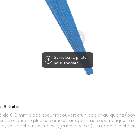
Survolez la photo
pour zoomer
e 6 Unités
 de 0, 6 mm d'épaisseur recouvert d’un papier au quartz (oxyde 
in d'associer encore plus ses articles aux gammes cosmétiques à
 vert pastel, rose fuchsia, jaune et violet). le modèle existe en
ment utilisée pour les faux ongles ou les ongles longs. Ces lime