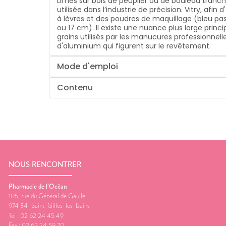
Limes sur bois de peuplier ou de bouleau tranch
utilisée dans l’industrie de précision. Vitry, a
à lèvres et des poudres de maquillage (bleu paste
ou 17 cm). Il existe une nuance plus large princ
grains utilisés par les manucures professionnelle
d'aluminium qui figurent sur le revêtement.
Mode d'emploi
Contenu
NOUS RENCONTRER
Pharmacie de l’Océan
105, rue du Général de Gaulle
974 34
Saint-Gilles-les-Bains
Tel :
02 62 24 45 49
Fax :
02 62 24 59 70