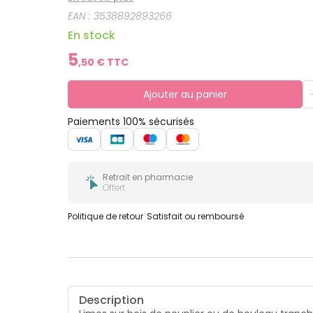
utilisés par les manucures professionnelles. Elle
EAN :
3538892893266
figurent sur le revêtement.
En stock
5
,
50
€ TTC
Ajouter au panier
Paiements 100% sécurisés
Retrait en pharmacie
Offert
Politique de retour
Satisfait ou remboursé
Description