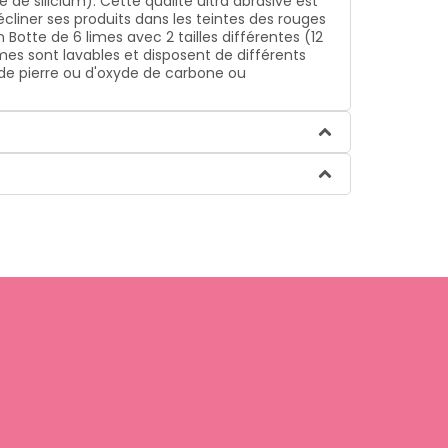
de silicium). Cette qualité ultra abrasive est
écliner ses produits dans les teintes des rouges
 Botte de 6 limes avec 2 tailles différentes (12
imes sont lavables et disposent de différents
es de pierre ou d'oxyde de carbone ou