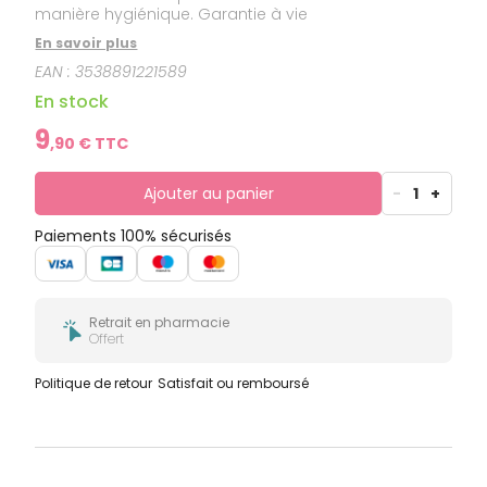
manière hygiénique. Garantie à vie
En savoir plus
EAN :
3538891221589
En stock
9
,
90
€ TTC
Ajouter au panier
-
1
+
Paiements 100% sécurisés
Retrait en pharmacie
Offert
Politique de retour
Satisfait ou remboursé