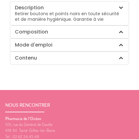
Description
Retirer boutons et points noirs en toute sécurité
et de manière hygiénique. Garantie à vie
Composition
Mode d'emploi
Contenu
NOUS RENCONTRER
Pharmacie de l’Océan
105, rue du Général de Gaulle
974 34
Saint-Gilles-les-Bains
Tel :
02 62 24 45 49