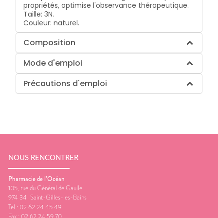
propriétés, optimise l'observance thérapeutique.
Taille: 3N.
Couleur: naturel.
Composition
Mode d'emploi
Précautions d'emploi
NOUS RENCONTRER
Pharmacie de l’Océan
105, rue du Général de Gaulle
974 34
Saint-Gilles-les-Bains
Tel :
02 62 24 45 49
Fax :
02 62 24 59 70