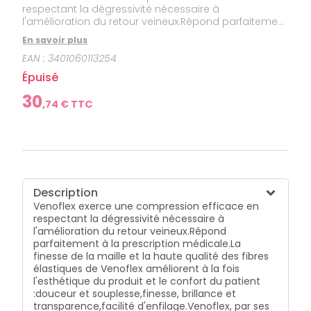
respectant la dégressivité nécessaire à
l'amélioration du retour veineux.Répond parfaitement
à la prescription médicale.La finesse de la maille et
En savoir plus
la haute qualité des fibres élastiques de Venoflex
EAN :
3401060113254
améliorent à la fois l'esthétique du produit et le
confort du patient :douceur et souplesse,finesse,
Épuisé
brillance et transparence,facilité d'enfilage.Venoflex,
par ses propriétés, optimise l'observance
30
,
74
€ TTC
thérapeutique.Taille: 3N.Couleur: naturel.
Description
Venoflex exerce une compression efficace en
respectant la dégressivité nécessaire à
l'amélioration du retour veineux.
Répond
parfaitement à la prescription médicale.
La
finesse de la maille et la haute qualité des fibres
élastiques de Venoflex améliorent à la fois
l'esthétique du produit et le confort du patient
:
douceur et souplesse,
finesse, brillance et
transparence,
facilité d'enfilage.
Venoflex, par ses