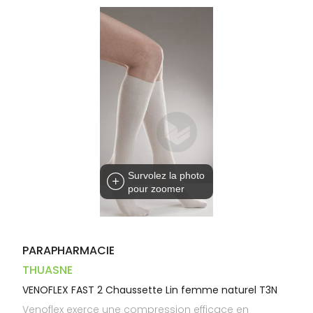
Trousse à
alimentaires
CHEVEUX
VOTRE
pharmacie
PHARMACIES
APPLICATION
Dispositifs
Cheveux
DE GARDE
DE SANTÉ
médicaux
Corps
Homme
Solaire
Visage
Survolez la photo
pour zoomer
PARAPHARMACIE
THUASNE
VENOFLEX FAST 2 Chaussette Lin femme naturel T3N
Venoflex exerce une compression efficace en