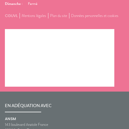
Dimanche
:
Fermé
CGUVL
Mentions légales
Plan du site
Données personnelles et cookies
EN ADÉQUATION AVEC
ANSM
143 boulevard Anatole France