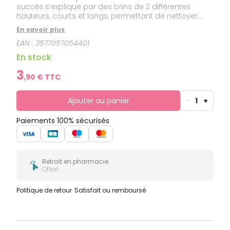
succès s’explique par des brins de 2 différentes
hauteurs, courts et longs, permettant de nettoyer
l’émail et d’atteindre les espaces interdentaires tout
En savoir plus
en douceur . La brosse à dents ELGYDIUM la plus
EAN :
3577057054401
plébiscitée, indispensable pour une bouche propre
et saine.
En stock
3
,
90
€ TTC
Ajouter au panier
-
1
+
Paiements 100% sécurisés
Retrait en pharmacie
Offert
Politique de retour
Satisfait ou remboursé