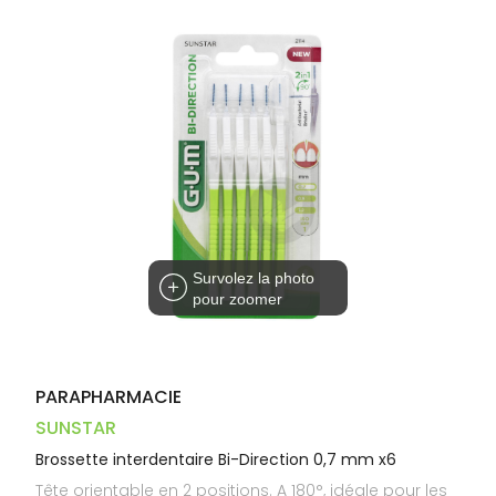
Trousse à
alimentaires
CHEVEUX
VOTRE
pharmacie
PHARMACIES
APPLICATION
Dispositifs
Cheveux
DE GARDE
DE SANTÉ
médicaux
Corps
Homme
Solaire
Visage
Survolez la photo
pour zoomer
PARAPHARMACIE
SUNSTAR
Brossette interdentaire Bi-Direction 0,7 mm x6
Tête orientable en 2 positions. A 180°, idéale pour les