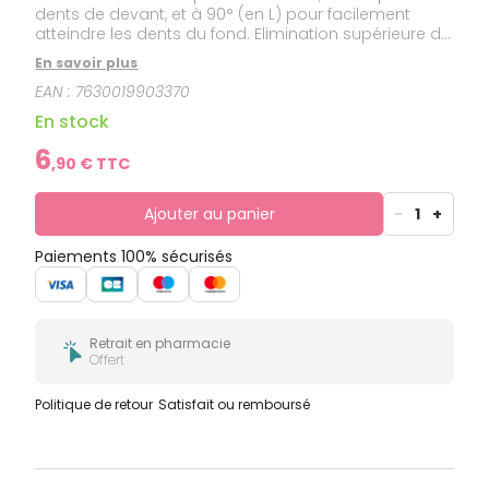
dents de devant, et à 90° (en L) pour facilement
atteindre les dents du fond. Elimination supérieure de
la plaque dentaire grâce à la forme triangulaire des
En savoir plus
brins, permettant d'éliminer 25% de plaque en plus
EAN :
7630019903370
qu'une brossette aux brins traditionnels. Tige
recouverte de nylon, et arrondie pour plus de confort
En stock
et pour protéger les gencives. Protection
antibactérienne des brins. Manche bi-matière pour
6
,
90
€ TTC
une meilleure ergonomie et un meilleur contrôle.
Ajouter au panier
-
1
+
Paiements 100% sécurisés
Retrait en pharmacie
Offert
Politique de retour
Satisfait ou remboursé