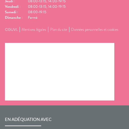
Jeudi
:
08:00-13:15, 14:00-19:15
Vendredi
:
08:00-13:15, 14:00-19:15
Samedi
:
08:00-19:15
Dimanche
:
Fermé
CGUVL
Mentions légales
Plan du site
Données personnelles et cookies
EN ADÉQUATION AVEC