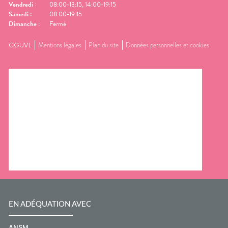
Vendredi
:
08:00-13:15, 14:00-19:15
Samedi
:
08:00-19:15
Dimanche
:
Fermé
CGUVL
Mentions légales
Plan du site
Données personnelles et cookies
EN ADÉQUATION AVEC
ANSM