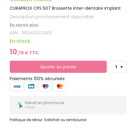
CURAPROX CPS 507 Brossette inter-dentaire implant
Description prochainement disponible
En savoir plus
EAN :
7612412002249
En stock
10
,
75
€ TTC
Ajouter au panier
-
1
+
Paiements 100% sécurisés
Retrait en pharmacie
Offert
Politique de retour
Satisfait ou remboursé