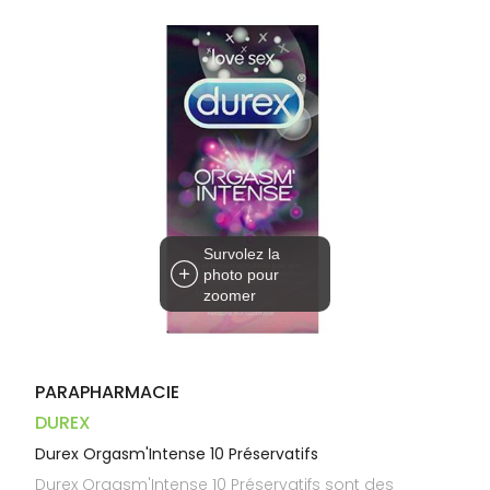
Trousse à
alimentaires
CHEVEUX
VOTRE
pharmacie
PHARMACIES
APPLICATION
Dispositifs
Cheveux
DE GARDE
DE SANTÉ
médicaux
Corps
Homme
Solaire
Visage
Survolez la
photo pour
zoomer
PARAPHARMACIE
DUREX
Durex Orgasm'Intense 10 Préservatifs
Durex Orgasm'Intense 10 Préservatifs sont des