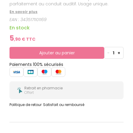
parfaitement au conduit auditif. Usage unique.
En savoir plus
EAN :
3435171101169
En stock
5
,
90
€ TTC
Ajouter au panier
-
1
+
Paiements 100% sécurisés
Retrait en pharmacie
Offert
Politique de retour
Satisfait ou remboursé