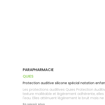
Trousse à
alimentaires
CHEVEUX
VOTRE
pharmacie
PHARMACIES
APPLICATION
Dispositifs
Cheveux
DE GARDE
DE SANTÉ
médicaux
Corps
Homme
Solaire
Visage
PARAPHARMACIE
QUIES
Protection auditive silicone spécial natation enfan
Les protections auditives Quies Protection Auditive
texture malléable et légèrement adhérente, elles
l'eau. Elles atténuent légèrement le bruit mais ne
En savoir plus