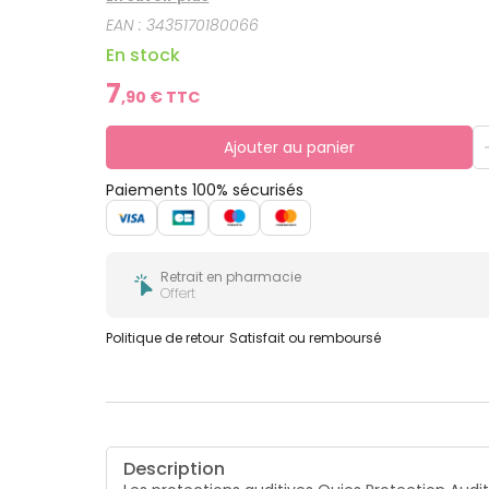
EAN :
3435170180066
En stock
7
,
90
€ TTC
Ajouter au panier
Paiements 100% sécurisés
Retrait en pharmacie
Offert
Politique de retour
Satisfait ou remboursé
Description