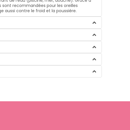
enfant de l'eau (piscine, mer, douche). Grâce à
es sont recommandées pour les oreilles
 aussi contre le froid et la poussière.