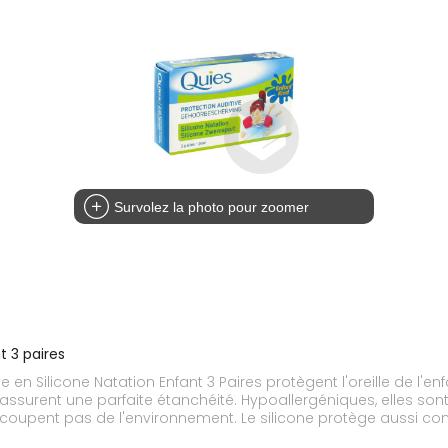
Survolez la photo pour zoomer
t 3 paires
 en Silicone Natation Enfant 3 Paires protègent l'oreille de l'en
 assurent une parfaite étanchéité. Hypoallergéniques, elles so
 coupent pas de l'environnement. Le silicone protège aussi contr