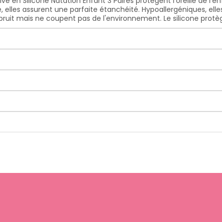
ve en Silicone Natation Enfant 3 Paires protègent l'oreille de l'
 elles assurent une parfaite étanchéité. Hypoallergéniques, ell
 bruit mais ne coupent pas de l'environnement. Le silicone protège