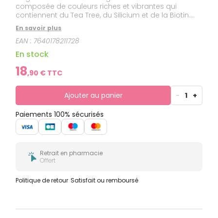
composée de couleurs riches et vibrantes qui
contiennent du Tea Tree, du Silicium et de la Biotin.
Les vernis améliorent l’apparence des ongles jaunes
En savoir plus
et abimés et rendent les ongles plus résistants face
EAN :
7640178211728
aux agressions extérieures, telles que l’utilisation de
détergents, de vernis classiques ou semi-
En stock
permanents. Tenue longue durée, vernis respirants,
laisse passer les sérums PODERM pour continuer à
18
,
90
€ TTC
traiter les ongles endommagés.
Ajouter au panier
-
1
+
Paiements 100% sécurisés
Retrait en pharmacie
Offert
Politique de retour
Satisfait ou remboursé