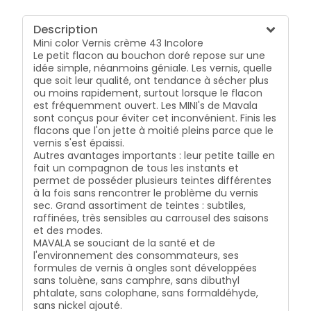
Description
Mini color Vernis crème 43 Incolore
Le petit flacon au bouchon doré repose sur une
idée simple, néanmoins géniale. Les vernis, quelle
que soit leur qualité, ont tendance à sécher plus
ou moins rapidement, surtout lorsque le flacon
est fréquemment ouvert. Les MINI's de Mavala
sont conçus pour éviter cet inconvénient. Finis les
flacons que l'on jette à moitié pleins parce que le
vernis s'est épaissi.
Autres avantages importants : leur petite taille en
fait un compagnon de tous les instants et
permet de posséder plusieurs teintes différentes
à la fois sans rencontrer le problème du vernis
sec. Grand assortiment de teintes : subtiles,
raffinées, très sensibles au carrousel des saisons
et des modes.
MAVALA se souciant de la santé et de
l'environnement des consommateurs, ses
formules de vernis à ongles sont développées
sans toluène, sans camphre, sans dibuthyl
phtalate, sans colophane, sans formaldéhyde,
sans nickel ajouté.