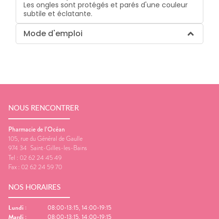
Les ongles sont protégés et parés d'une couleur
subtile et éclatante.
Mode d'emploi
NOUS RENCONTRER
Pharmacie de l’Océan
105, rue du Général de Gaulle
974 34
Saint-Gilles-les-Bains
Tel :
02 62 24 45 49
Fax :
02 62 24 59 70
NOS HORAIRES
Lundi
:
08:00-13:15, 14:00-19:15
Mardi
:
08:00-13:15, 14:00-19:15