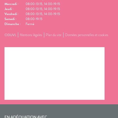
Mercredi
:
08:00-13:15, 14:00-19:15
Jeudi
:
08:00-13:15, 14:00-19:15
Vendredi
:
08:00-13:15, 14:00-19:15
Samedi
:
08:00-19:15
Dimanche
:
Fermé
CGUVL
Mentions légales
Plan du site
Données personnelles et cookies
EN ADÉQUATION AVEC