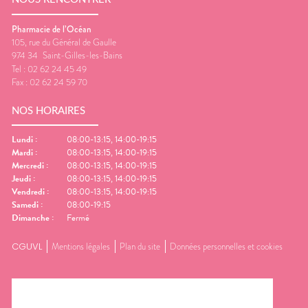
Pharmacie de l’Océan
105, rue du Général de Gaulle
974 34
Saint-Gilles-les-Bains
Tel :
02 62 24 45 49
Fax :
02 62 24 59 70
NOS HORAIRES
Lundi
:
08:00-13:15, 14:00-19:15
Mardi
:
08:00-13:15, 14:00-19:15
Mercredi
:
08:00-13:15, 14:00-19:15
Jeudi
:
08:00-13:15, 14:00-19:15
Vendredi
:
08:00-13:15, 14:00-19:15
Samedi
:
08:00-19:15
Dimanche
:
Fermé
CGUVL
Mentions légales
Plan du site
Données personnelles et cookies