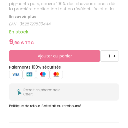
pigments purs, couvre 100% des cheveux blancs dès
la première application tout en révélant l'éclat et la
brillance des cheveux. Enrichie en protéines
En savoir plus
végétales, Color&Soin® colore parfaitement le
EAN :
3525727539444
cheveu tout en le rendant soyeux et ce, sans
l'alourdir !
En stock
9
,
90
€ TTC
Ajouter au panier
-
1
+
Paiements 100% sécurisés
Retrait en pharmacie
Offert
Politique de retour
Satisfait ou remboursé