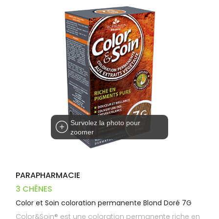
Trousse à
alimentaires
CHEVEUX
VOTRE
pharmacie
PHARMACIES
APPLICATION
Dispositifs
Cheveux
DE GARDE
DE SANTÉ
médicaux
Corps
Homme
Solaire
Visage
Survolez la photo pour
zoomer
PARAPHARMACIE
3 CHÊNES
Color et Soin coloration permanente Blond Doré 7G
Color&Soin® est une coloration permanente riche en